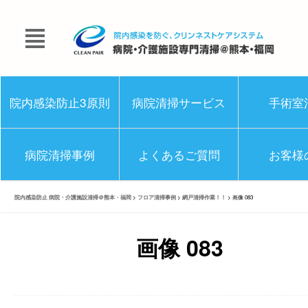
院内感染防止3原則
病院清掃サービス
手術室
病院清掃事例
よくあるご質問
お客様
院内感染防止 病院・介護施設清掃＠熊本・福岡
>
フロア清掃事例
>
網戸清掃作業！！
>
画像 083
画像 083